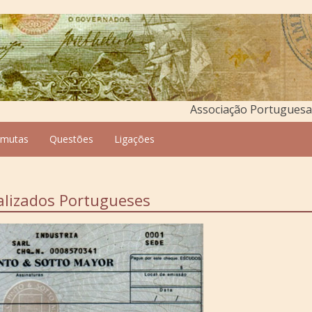
Associação Portuguesa 
rmutas
Questões
Ligações
lizados Portugueses